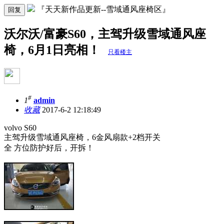
『天天新作品更新--雪域通风座椅区』
回复
沃尔沃/富豪S60，主驾升级雪域通风座
椅，6月1日亮相！
只看楼主
#
1
admin
收藏
2017-6-2 12:18:49
volvo S60
主驾升级雪域通风座椅，6金风扇款+2档开关
全 方位防护好后，开拆！