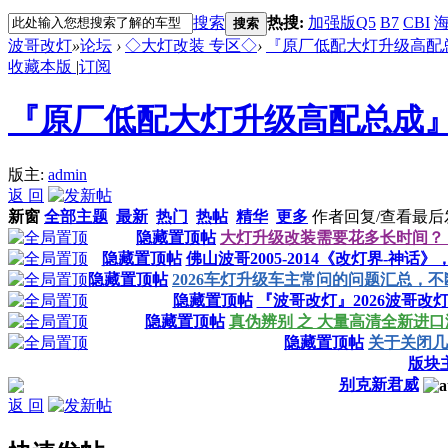
搜索
热搜:
加强版Q5
B7
CBI
海
搜索
波哥改灯
»
论坛
›
◇大灯改装 专区◇
›
『原厂低配大灯升级高配
收藏本版
|
订阅
『原厂低配大灯升级高配总成
版主:
admin
返 回
新窗
全部主题
最新
热门
热帖
精华
更多
作者
回复/查看
最后
隐藏置顶帖
大灯升级改装需要花多长时间？
隐藏置顶帖
佛山波哥2005-2014《改灯界-神话
隐藏置顶帖
2026车灯升级车主常问的问题汇总，不断更新
隐藏置顶帖
『波哥改灯』2026波哥改
隐藏置顶帖
真伪辨别 之 大量高清全新进口
隐藏置顶帖
关于关闭几
版块
别克新君威
返 回