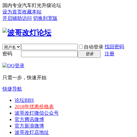
国内专业汽车灯光升级论坛
设为首页
收藏本站
开启辅助访问
切换到宽版
找回密码
自动登录
密码
注册
登录
只需一步，快速开始
快捷导航
论坛
BBS
2018年优惠价格表
波哥改灯微信公众号
官方腾讯微博
官方新浪微博
波哥改灯店地址