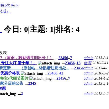
拉5代
松下
总成』
』
今日:
0
|
主题:
1
|
排名:
4
发表
？（原创，转贴请注明出处！）
...
2
3
4
5
6
..
7
admin
2013-8-1
》，专注大灯.第十年！。
...
2
3
4
5
6
..
13
波哥
2010-7-11
.........（原创帖，转贴请注明出处...
...
2
3
4
5
6
admin
2013-4-5
灯优惠价格表
...
2
3
4
5
6
..
42
admin
2010-3-2
海拉5代细节图片
...
2
3
4
5
6
..
7
admin
2014-4-2
家分店的公告
...
2
3
4
5
admin
2013-5-1
主题
...
2
admin
2012-9-2