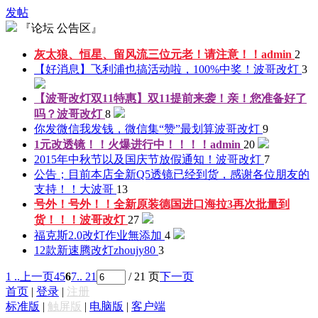
发帖
『论坛 公告区』
灰太狼、恒星、留风流三位元老！请注意！！
admin
2
【好消息】飞利浦也搞活动啦，100%中奖！
波哥改灯
3
【波哥改灯双11特惠】双11提前来袭！亲！您准备好了
吗？
波哥改灯
8
你发微信我发钱，微信集“赞”最划算
波哥改灯
9
1元改透镜！！火爆进行中！！！！
admin
20
2015年中秋节以及国庆节放假通知！
波哥改灯
7
公告；目前本店全新Q5透镜已经到货，感谢各位朋友的
支持！！
大波哥
13
号外！号外！！全新原装德国进口海拉3再次批量到
货！！！
波哥改灯
27
福克斯2.0改灯作业
無添加
4
12款新速腾改灯
zhoujy80
3
1 ..
上一页
4
5
6
7
.. 21
/ 21 页
下一页
首页
|
登录
|
注册
标准版
|
触屏版
|
电脑版
|
客户端