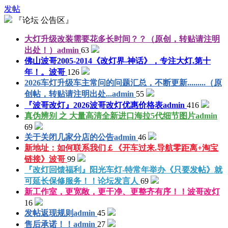
发帖
『论坛 公告区』
大灯升级改装需要花多长时间？？（原创，转贴请注明
出处！）
admin
63
佛山波哥2005-2014《改灯界-神话》，专注大灯.第十
年！。
波哥
126
2026车灯升级车主常问的问题汇总，不断更新.........（原
创帖，转贴请注明出处...
admin
55
『波哥改灯』2026波哥改灯优惠价格表
admin
416
真伪辨别 之 大量高清全新进口海拉5代细节图片
admin
69
关于关闭几家分店的公告
admin
46
新地址：如何联系我们￡《开车过来.导航零距离+淘宝
链接》
波哥
99
『改灯回馈福利』阳光车灯-特常年举办《只要发帖》就
可延长保修服务！！
论坛发言人
69
新工作室，更宽敞，更干净、更整齐有序！！
波哥改灯
16
发帖返现规则
admin
45
售后承诺！！
admin
27