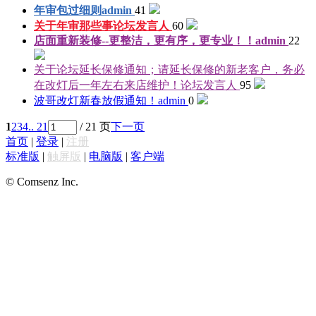
年审包过细则
admin
41
关于年审那些事
论坛发言人
60
店面重新装修--更整洁，更有序，更专业！！
admin
22
关于论坛延长保修通知；请延长保修的新老客户，务必
在改灯后一年左右来店维护！
论坛发言人
95
波哥改灯新春放假通知！
admin
0
1
2
3
4
.. 21
/ 21 页
下一页
首页
|
登录
|
注册
标准版
|
触屏版
|
电脑版
|
客户端
© Comsenz Inc.