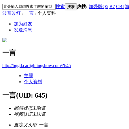
搜索
热搜:
加强版Q5
B7
CBI
海
搜索
波哥改灯
›
一言
›
个人资料
加为好友
发送消息
一言
http://bggd.carlightingshow.com/?645
主题
个人资料
一言
(UID: 645)
邮箱状态
未验证
视频认证
未认证
自定义头衔
一言