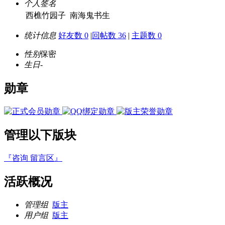
个人签名
西樵竹园子 南海鬼书生
统计信息
好友数 0
|
回帖数 36
|
主题数 0
性别
保密
生日
-
勋章
管理以下版块
『咨询 留言区』
活跃概况
管理组
版主
用户组
版主