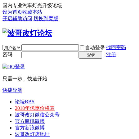
国内专业汽车灯光升级论坛
设为首页
收藏本站
开启辅助访问
切换到宽版
找回密码
自动登录
密码
注册
登录
只需一步，快速开始
快捷导航
论坛
BBS
2018年优惠价格表
波哥改灯微信公众号
官方腾讯微博
官方新浪微博
波哥改灯店地址