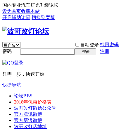
国内专业汽车灯光升级论坛
设为首页
收藏本站
开启辅助访问
切换到宽版
找回密码
自动登录
密码
注册
登录
只需一步，快速开始
快捷导航
论坛
BBS
2018年优惠价格表
波哥改灯微信公众号
官方腾讯微博
官方新浪微博
波哥改灯店地址