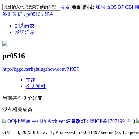
搜索
热搜:
加强版Q5
B7
CBI
海
搜索
波哥改灯
›
pr0516
›
好友
加为好友
发送消息
pr0516
http://bggd.carlightingshow.com/?4957
主题
个人资料
当前共有
0
个好友
没有相关成员
|
小黑屋
|
手机版
|
Archiver
|
波哥改灯
(
粤ICP备17071991号
)
GMT+8, 2026-8-6 12:14
, Processed in 0.041497 second(s), 17 querie