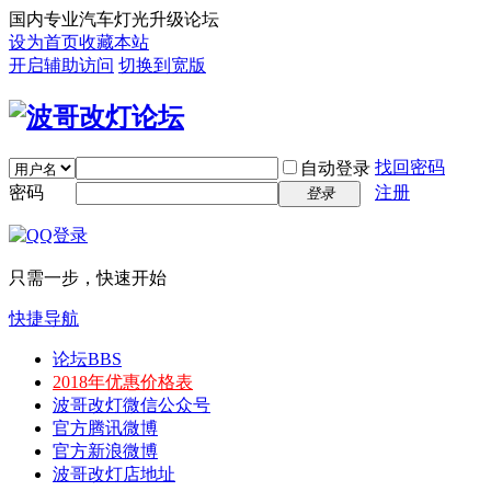
国内专业汽车灯光升级论坛
设为首页
收藏本站
开启辅助访问
切换到宽版
找回密码
自动登录
密码
注册
登录
只需一步，快速开始
快捷导航
论坛
BBS
2018年优惠价格表
波哥改灯微信公众号
官方腾讯微博
官方新浪微博
波哥改灯店地址