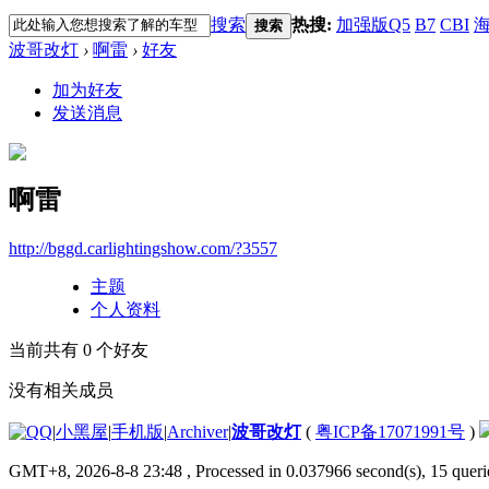
搜索
热搜:
加强版Q5
B7
CBI
海
搜索
波哥改灯
›
啊雷
›
好友
加为好友
发送消息
啊雷
http://bggd.carlightingshow.com/?3557
主题
个人资料
当前共有
0
个好友
没有相关成员
|
小黑屋
|
手机版
|
Archiver
|
波哥改灯
(
粤ICP备17071991号
)
GMT+8, 2026-8-8 23:48
, Processed in 0.037966 second(s), 15 querie