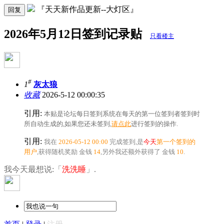
『天天新作品更新--大灯区』
回复
2026年5月12日签到记录贴
只看楼主
#
1
灰太狼
收藏
2026-5-12 00:00:35
引用:
本贴是论坛每日签到系统在每天的第一位签到者签到时
所自动生成的,如果您还未签到,
请点此
进行签到的操作.
引用:
我在
2026-05-12 00:00
完成签到,是
今天
第一个签到的
用户
,获得随机奖励
金钱
14
,另外我还额外获得了
金钱
10
.
我今天最想说:「
洗洗睡
」.