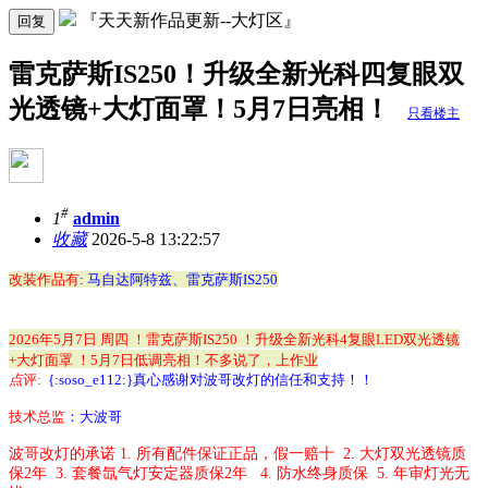
『天天新作品更新--大灯区』
回复
雷克萨斯IS250！升级全新光科四复眼双
光透镜+大灯面罩！5月7日亮相！
只看楼主
#
1
admin
收藏
2026-5-8 13:22:57
改装作品有
: 马自达阿特兹、雷克萨斯IS250
2026年5月7日 周四 ！雷克萨斯IS250
！升
级全新光科4复眼LED双光透镜
+大灯面罩
！5
月7日低调
亮相！不多说了，上作业
点
评
:
{:soso_e112:}
真心感谢对波哥改灯的信任和支持！！
技术总监
：大波哥
波哥改灯的承诺
1.
所有配件保证正品，假一赔十
2. 大灯双光
透镜质
保
2
年
3. 套餐
氙气灯安定器质保
2
年
4.
防水终身质保
5.
年审灯光无