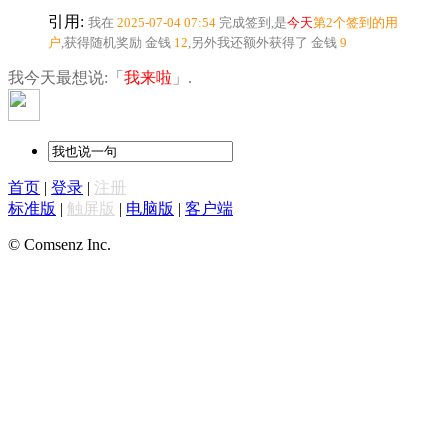
引用:
我在
2025-07-04 07:54
完成签到,是
今天
第2个签到的用
户
,获得随机奖励
金钱
12
,另外我还额外获得了
金钱
9
我今天最想说:「
我来啦
」.
首页
|
登录
|
注册
标准版
|
触屏版
|
电脑版
|
客户端
© Comsenz Inc.