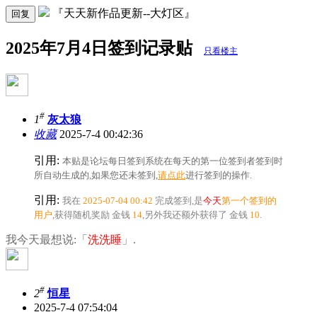
『天天新作品更新--大灯区』
回复
2025年7月4日签到记录贴
只看楼主
#
1
灰太狼
收藏
2025-7-4 00:42:36
引用:
本贴是论坛每日签到系统在每天的第一位签到者签到时
所自动生成的,如果您还未签到,
请点此
进行签到的操作.
引用:
我在
2025-07-04 00:42
完成签到,是
今天
第一个签到的
用户
,获得随机奖励
金钱
14
,另外我还额外获得了
金钱
10
.
我今天最想说:「
洗洗睡
」.
#
2
恒星
2025-7-4 07:54:04