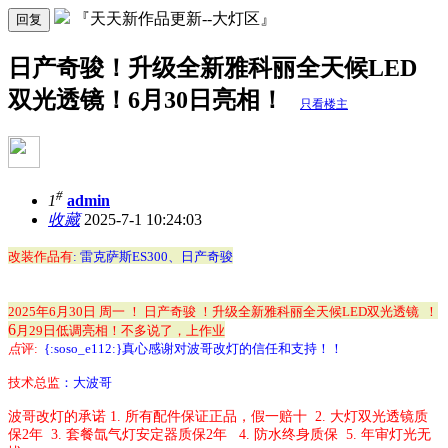
『天天新作品更新--大灯区』
回复
日产奇骏！升级全新雅科丽全天候LED
双光透镜！6月30日亮相！
只看楼主
#
1
admin
收藏
2025-7-1 10:24:03
改装作品有
: 雷克萨斯ES300、日产奇骏
2025年6月30日 周一 ！ 日产奇骏
！升
级全新雅科丽全天候LED双光透镜
！
6
月29日低调
亮相！不多说了，上作业
点
评
:
{:soso_e112:}
真心感谢对波哥改灯的信任和支持！！
技术总监
：大波哥
波哥改灯的承诺
1.
所有配件保证正品，假一赔十
2. 大灯双光
透镜质
保
2
年
3. 套餐
氙气灯安定器质保
2
年
4.
防水终身质保
5.
年审灯光无