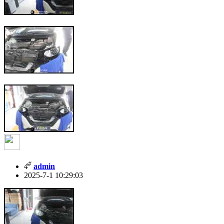
#
4
admin
2025-7-1 10:29:03