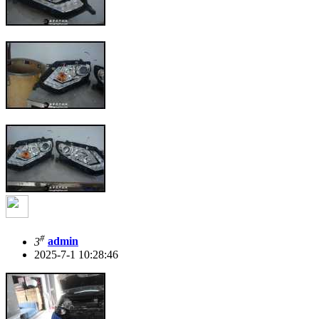
#
3
admin
2025-7-1 10:28:46