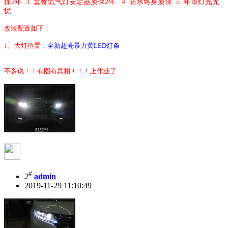
保
2
年
3. 套餐
氙气灯安定器质保
2
年
4.
防水终身质保
5.
年审灯光无
忧
改装配置如下：
1
、大灯
位置
：全新超亮暴力黄LED灯条
不多说！！有图有真相！！！上作业了....................
#
2
admin
2019-11-29 11:10:49