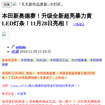
『天天新作品更新--大灯区』
回复
本田新奥德赛！升级全新超亮暴力黄
LED灯条！11月28日亮相！
只看楼主
#
1
admin
收藏
2019-11-29 11:10:35
改装作品有
： 丰田荣放、马自达6、丰田新汉兰达、JEEP指南者、本田新奥
德赛
2019年11月28日
周四！ 本田新奥德赛
！
升级全新超亮暴力黄LED灯
11
条！
！
月28号低调
亮相！不多说了，上作业！
点
评
:
{:soso_e112:}
真心感谢对波哥改灯的信任和支持！！
技术总监
：大波哥
波哥改灯的承诺
1.
所有配件保证正品，假一赔十
2. 大灯双光
透镜质