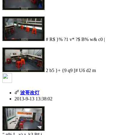
# R$ }% ?1 v* ?$ B% w& c0 |
2 b5 }+ {9 q9 [# U6 d2 m
#
4
波哥改灯
2013-9-13 13:38:02
" p% L. v) z, k3 P# j