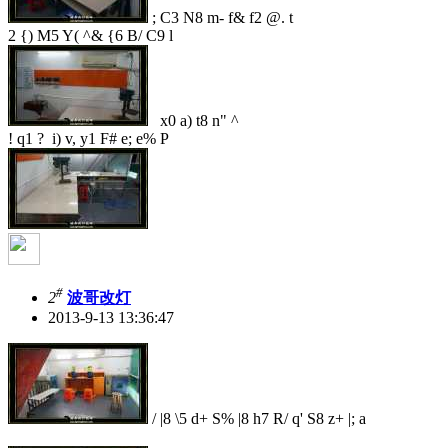
; C3 N8 m- f& f2 @. t
2 {) M5 Y( ^& {6 B/ C9 l
x0 a) t8 n" ^
! q1 ? i) v, y1 F# e; e% P
#
2
波哥改灯
2013-9-13 13:36:47
/ |8 \5 d+ S% |8 h7 R/ q' S8 z+ |; a