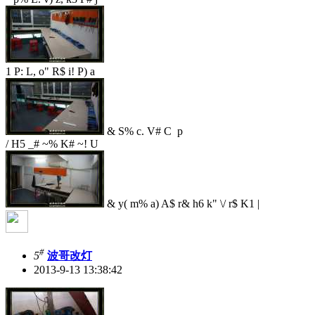
1 P: L, o" R$ i! P) a
& S% c. V# C p
/ H5 _# ~% K# ~! U
& y( m% a) A$ r& h6 k" \/ r$ K1 |
#
5
波哥改灯
2013-9-13 13:38:42