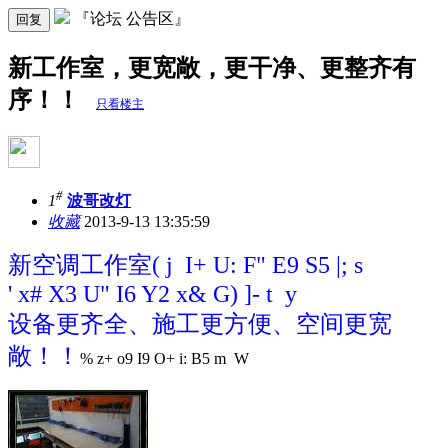
『论坛 公告区』
回复
新工作室，更宽敞，更干净、更整齐有
序！！
只看楼主
#
1
波哥改灯
收藏
2013-9-13 13:35:59
新空调工作室
( j I+ U: F" E9 S5 |; s
' x# X3 U" I6 Y2 x& G) ]- t y
设备更齐全、施工更方便、空间更宽
敞！！
% z+ o9 I9 O+ i: B5 m W