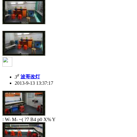
#
3
波哥改灯
2013-9-13 13:37:17
: W- M- ~( ?7 B4 p0 X% Y