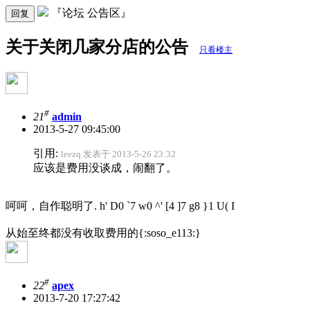
『论坛 公告区』
回复
关于关闭几家分店的公告
只看楼主
#
21
admin
2013-5-27 09:45:00
引用:
leezq 发表于 2013-5-26 23:32
应该是费用没谈成，闹翻了。
呵呵，自作聪明了
. h' D0 `7 w0 ^' [4 ]7 g8 }1 U( I
从始至终都没有收取费用的{:soso_e113:}
#
22
apex
2013-7-20 17:27:42