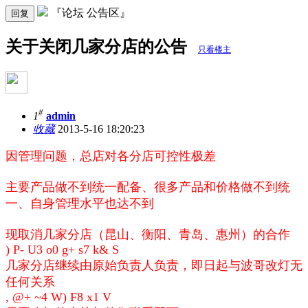
『论坛 公告区』
回复
关于关闭几家分店的公告
只看楼主
#
1
admin
收藏
2013-5-16 18:20:23
因管理问题，总店对各分店可控性极差
主要产品做不到统一配备、很多产品和价格做不到统
一、自身管理水平也达不到
现取消几家分店（昆山、衡阳、青岛、惠州）的合作
) P- U3 o0 g+ s7 k& S
几家分店继续由原始负责人负责，即日起与波哥改灯无
任何关系
, @+ ~4 W) F8 x1 V