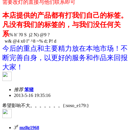
需要改灯的直接与他们联系即可
本店提供的产品都有打我们自己的标签。
凡没有我们的标签的，与我们没任何关
系
% h' ?0 S j2 N) @9 ?
w& @4 x0 l" ^8 ~% d; P! d
今后的重点和主要精力放在本地市场！不
断完善自身，以更好的服务和作品来回报
大家！
推荐
笨猪
2013-5-16 19:35:16
希望影响不大。。。。。。。{:soso_e179:}
#
3
mzllg1968