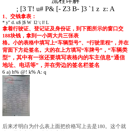
流程详解
; [3 T! u# P& [- Z3 B- ]3 `1 z z: A
1、交钱拿表：
* y" d. u$ ]$ W I2 \; l! L
拿着行驶证、登记证及身份证，到下图所示的窗口交
188块钱，拿到一小两大共三张表
格。小的表格中填写上“车辆型号”、“行驶里程”，并在
，“车辆类
背面下方处签名。大的在上方填写“车牌号”
型”，其中有一张还要填写表格内的车主信息“通信
地址、电话等”，并在旁边的签名栏签名
6 a) h% @! k% A: q
后来才明白为什么表上面把价格写上去是180。这个就