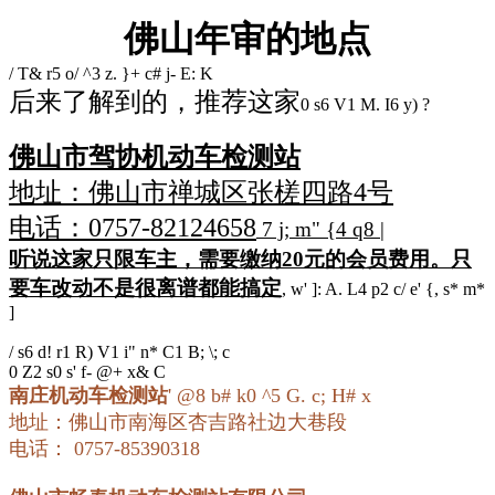
佛山年审的地点
/ T& r5 o/ ^3 z. }+ c# j- E: K
后来了解到的，推荐这家
0 s6 V1 M. I6 y) ?
佛山市驾协机动车检测站
地址：佛山市禅城区张槎四路4号
电话：0757-82124658
7 j; m" {4 q8 |
听说这家只限车主，需要缴纳20元的会员费用。只
要车改动不是很离谱都能搞定
, w' ]: A. L4 p2 c/ e' {, s* m*
]
/ s6 d! r1 R) V1 i" n* C1 B; \; c
0 Z2 s0 s' f- @+ x& C
南庄机动车检测站
' @8 b# k0 ^5 G. c; H# x
地址：佛山市南海区杏吉路社边大巷段
电话： 0757-85390318