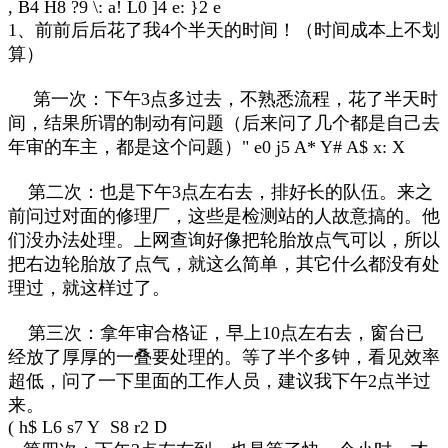
, B4 H8 ?9 \: a! L0 ]4 e: }2 e
1、前前后后花了我4个半天的时间！（时间成本上不划
算）
第一次：下午3点多过去，不熟悉流程，花了半天时
间，结果所谓的制动有问题（后来问了几个都是自己去
年审的车主，都是这个问题）
" e0 j5 A* Y# A$ x: X
第二次：也是下午3点左右去，排好长的队伍。来之
前问过对面的修理厂，这些是检测站的人故意搞的。他
们没办法处理。上网查询好像把轮胎放点气可以，所以
把右边轮胎放了点气，就这么简单，其它什么都没有处
理过，就这样过了。
第三次：拿年审合格证，早上10点左右去，窗台已
经放了厚厚的一叠要处理的。等了半个多钟，看见效率
超低，问了一下里面的工作人员，建议我下午2点半过
来。
( h$ L6 s7 Y S8 r2 D