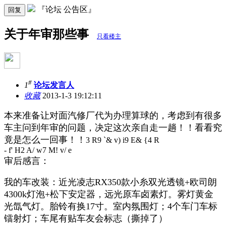
『论坛 公告区』
回复
关于年审那些事
只看楼主
#
1
论坛发言人
收藏
2013-1-3 19:12:11
本来准备让对面汽修厂代为办理算球的，考虑到有很多
车主问到年审的问题，决定这次亲自走一趟！！看看究
竟是怎么一回事！！
3 R9 `& v) i9 E& {4 R
- f' H2 A/ w7 M! v/ e
审后感言：
我的车改装：近光凌志RX350款小糸双光透镜+欧司朗
4300k灯泡+松下安定器，远光原车卤素灯。雾灯黄金
光氙气灯。胎铃有换17寸。室内氛围灯；4个车门车标
镭射灯；车尾有贴车友会标志（撕掉了）