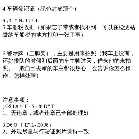
4.车辆登记证（绿色封皮那个）
6 y0 _* N- T7 \; L
5.车船税收据（如果忘了带或者找不到，可以在检测站
缴纳车船税的地方打印一张了事）
6.警示牌（三脚架），主要是用来拍照（我车上没有，
还好排队的时候和后面的车主聊过天，借来他的来拍
照。一般自己去审的车主都很热心，会告诉你怎么操
作，怎样处理）
注意事项：
( G$ L# t+ F+ S+ f8 D# T
1、无违章，或者违章已全部处理好
3 D6 O" [: E" L- E0 J6 r
2、外观尽量与行驶证照片保持一致