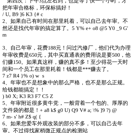
第四次：下午3点左右到，也是等了快一个小时，才
把年审合格标，环保标搞好！
/ U, B9 ]6 K3 {# c
2、如果自己有时间在那里耗着，可以自己去年审。不
然还是找代年审的搞定算了。
5 Y% e+ o8 @5 Y0 _9 G'
m
3、自己年审，花费188元！问过汽修厂，他们代为办理
年审收费是650元，其中买直通表的费用说是要500，他
们赚150。如果真这样，赚的真不多！至少得花一天时
间和一个员工在那里耗着！钱都是***赚去了。
7 z7 R4 }% o) w s
4、年审也不是想象中的那么严格，也不是那么正规。
给钱都能搞定！！
) b0 X; K3 R3 F7 C5 Z
5、年审附近很多黄牛党，一般背着一个包的、厚厚的
文件袋的都是！
+ a8 k$ g0 U) Q9 V# a; \% ]9 ?) @
7 m- s' h# Z$ q( {
6、如果您爱车外观改装的部分不多，可以自己去年
审。不过得找家稍微正规点的检测站