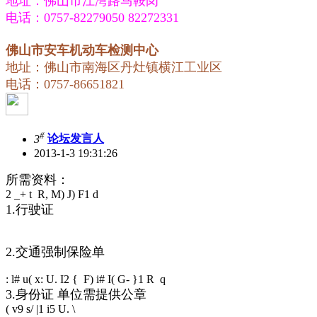
地址：佛山市江湾路马鞍岗
电话：0757-82279050 82272331
佛山市安车机动车检测中心
地址：佛山市南海区丹灶镇横江工业区
电话：0757-86651821
#
3
论坛发言人
2013-1-3 19:31:26
所需资料：
2 _+ t R, M) J) F1 d
1.行驶证
2.交通强制保险单
: l# u( x: U. I2 { F) i# I( G- }1 R q
3.身份证 单位需提供公章
( v9 s/ |1 i5 U. \