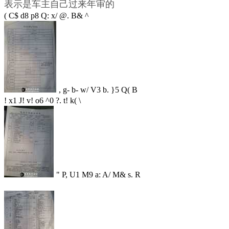
表示是车主自己过来年审的
( C$ d8 p8 Q: x/ @. B& ^
, g- b- w/ V3 b. }5 Q( B
! x1 J! v! o6 ^0 ?. t! k( \
" P, U1 M9 a: A/ M& s. R