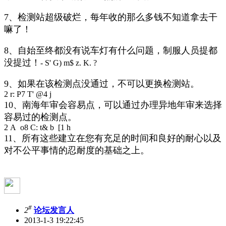
7、检测站超级破烂，每年收的那么多钱不知道拿去干
嘛了！
8、自始至终都没有说车灯有什么问题，制服人员提都
没提过！
- S' G) m$ z. K. ?
9、如果在该检测点没通过，不可以更换检测站。
2 r: P7 T' @4 j
10、南海年审会容易点，可以通过办理异地年审来选择
容易过的检测点。
2 A o8 C: t& b [1 h
11、所有这些建立在您有充足的时间和良好的耐心以及
对不公平事情的忍耐度的基础之上。
#
2
论坛发言人
2013-1-3 19:22:45