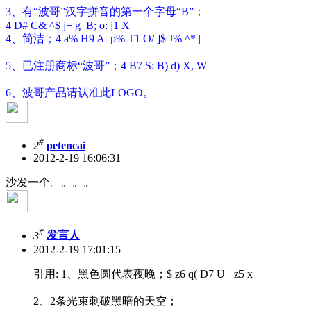
3、有“波哥”汉字拼音的第一个字母“B”；
4 D# C& ^$ j+ g B; o: j1 X
4、简洁；
4 a% H9 A p% T1 O/ ]$ J% ^* |
5、已注册商标“波哥”；
4 B7 S: B) d) X, W
6、波哥产品请认准此LOGO。
#
2
petencai
2012-2-19 16:06:31
沙发一个。。。。
#
3
发言人
2012-2-19 17:01:15
引用: 1、黑色圆代表夜晚；
$ z6 q( D7 U+ z5 x
2、2条光束刺破黑暗的天空；