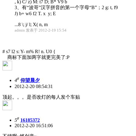
, k) C/ z) M: t7 D; B* V9 b
3、有“波哥”汉字拼音的第一个字母“B”；
2 g: t, f9
J) b+ w6 f2 T. x y; E
...
8 \; j/ l; X( n, m
admin 发表于 2012-2-19 15:54
# s7 l2 s: Y- m% R! n. U0 {
商标下面加两字就更完美了:P
#
4
仰望晨夕
2012-2-20 08:54:31
顶起。。。是否改灯的每人发个车贴
#
5
16185372
2012-2-20 16:51:06