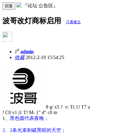
『论坛 公告区』
回复
波哥改灯商标启用
只看楼主
#
1
admin
收藏
2012-2-19 15:54:25
8 g/ x5 ? v: T( {! T7 a
! C0 v1 j1 T! M- }" d" c0 m
1、
黑色圆代表夜晚；
2、2条光束刺破黑暗的天空；